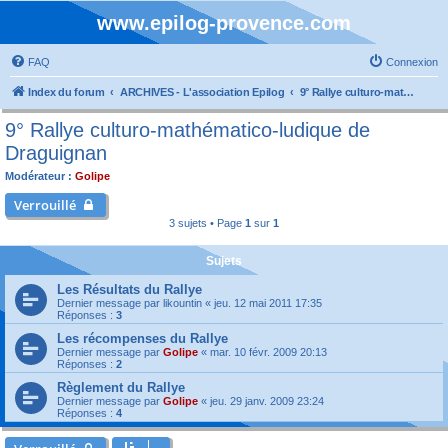
www.epilog-provence.com
FAQ
Connexion
Index du forum
ARCHIVES - L'association Epilog
9° Rallye culturo-mathématico-ludique de Draguignan
9° Rallye culturo-mathématico-ludique de
Draguignan
Modérateur :
Golipe
Verrouillé
3 sujets • Page
1
sur
1
Sujets
Les Résultats du Rallye
Dernier message par
likountin
«
jeu. 12 mai 2011 17:35
Réponses :
3
Les récompenses du Rallye
Dernier message par
Golipe
«
mar. 10 févr. 2009 20:13
Réponses :
2
Règlement du Rallye
Dernier message par
Golipe
«
jeu. 29 janv. 2009 23:24
Réponses :
4