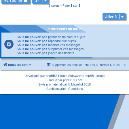
Verrouillé
3 sujets • Page
1
sur
1
Aller à
Permissions du forum
Vous
ne pouvez pas
poster de nouveaux sujets
Vous
ne pouvez pas
répondre aux sujets
Vous
ne pouvez pas
modifier vos messages
Vous
ne pouvez pas
supprimer vos messages
Vous
ne pouvez pas
joindre des fichiers
Index du forum
Supprimer les cookies
Heures au format
UTC+01:00
Développé par
phpBB
® Forum Software © phpBB Limited
Traduit par
phpBB-fr.com
Style
promaterial
par ©
Mazeltof
2018
Confidentialité
|
Conditions