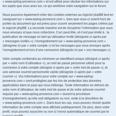
« www.epilog-provence.com » et est utilisé pour stocker les informations sur
les sujets que vous avez lus, ce qui améliore votre navigation sur le forum.
Nous pouvons également créer des cookies externes au logiciel phpBB tout en
naviguant sur « www.epilog-provence.com », bien que ceux-ci soient hors de
portée du document qui est prévu pour couvrir seulement les pages créées par
le logiciel phpBB. La seconde manière est de récupérer l’information que vous
nous envoyez et que nous collectons. Ceci peut être, et n’est pas limité à : la
publication de message en tant qu’utilisateur invité (désignée ci-après par
« messages invités »), l’enregistrement sur « www.epilog-provence.com »
(désignée ici par « votre compte ») et les messages que vous envoyez après
l’enregistrement et lors d’une connexion (désignés ici par « vos messages »).
Votre compte contiendra au minimum un identifiant unique (désigné ci-après
par « votre nom d’utilisateur »), un mot de passe personnel utilisé pour la
connexion à votre compte (désigné ci-après par « votre mot de passe »), et
une adresse courriel personnelle valide (désignée ci-après par « votre
courriel »). Vos informations pour votre compte sur « www.epilog-
provence.com » sont protégées par les lois de protection des données
applicables dans le pays qui nous héberge. Toute information en-dehors de
votre nom d’utilisateur, de votre mot de passe et de votre adresse courriel
requise par « www.epilog-provence.com » durant la procédure
d’enregistrement, qu’elle soit obligatoire ou non, reste à la discrétion de
« www.epilog-provence.com ». Dans tous les cas, vous pouvez choisir quelle
information de votre compte sera affichée publiquement. De plus, dans votre
profil, vous pouvez souscrire ou non à l’envoi automatique de courriel par le