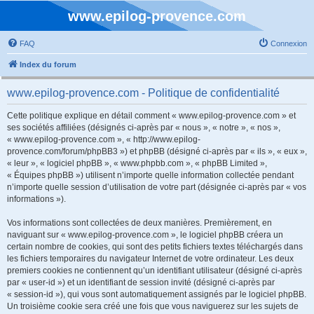
www.epilog-provence.com
FAQ
Connexion
Index du forum
www.epilog-provence.com - Politique de confidentialité
Cette politique explique en détail comment « www.epilog-provence.com » et
ses sociétés affiliées (désignés ci-après par « nous », « notre », « nos »,
« www.epilog-provence.com », « http://www.epilog-
provence.com/forum/phpBB3 ») et phpBB (désigné ci-après par « ils », « eux »,
« leur », « logiciel phpBB », « www.phpbb.com », « phpBB Limited »,
« Équipes phpBB ») utilisent n’importe quelle information collectée pendant
n’importe quelle session d’utilisation de votre part (désignée ci-après par « vos
informations »).
Vos informations sont collectées de deux manières. Premièrement, en
naviguant sur « www.epilog-provence.com », le logiciel phpBB créera un
certain nombre de cookies, qui sont des petits fichiers textes téléchargés dans
les fichiers temporaires du navigateur Internet de votre ordinateur. Les deux
premiers cookies ne contiennent qu’un identifiant utilisateur (désigné ci-après
par « user-id ») et un identifiant de session invité (désigné ci-après par
« session-id »), qui vous sont automatiquement assignés par le logiciel phpBB.
Un troisième cookie sera créé une fois que vous naviguerez sur les sujets de