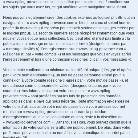
« www.epilog-provence.com » et est utilisé pour stocker les informations sur
les sujets que vous avez lus, ce qui améliore votre navigation sur le forum.
Nous pouvons également créer des cookies externes au logiciel phpBB tout en
naviguant sur « www.epilog-provence.com », bien que ceux-ci soient hors de
portée du document qui est prévu pour couvrir seulement les pages créées par
le logiciel phpBB. La seconde manière est de récupérer l’information que vous
nous envoyez et que nous collectons. Ceci peut être, et n’est pas limité à : la
publication de message en tant qu’utilisateur invité (désignée ci-après par
« messages invités »), l’enregistrement sur « www.epilog-provence.com »
(désignée ici par « votre compte ») et les messages que vous envoyez après
l’enregistrement et lors d’une connexion (désignés ici par « vos messages »).
Votre compte contiendra au minimum un identifiant unique (désigné ci-après
par « votre nom d’utilisateur »), un mot de passe personnel utilisé pour la
connexion à votre compte (désigné ci-après par « votre mot de passe »), et
une adresse courriel personnelle valide (désignée ci-après par « votre
courriel »). Vos informations pour votre compte sur « www.epilog-
provence.com » sont protégées par les lois de protection des données
applicables dans le pays qui nous héberge. Toute information en-dehors de
votre nom d’utilisateur, de votre mot de passe et de votre adresse courriel
requise par « www.epilog-provence.com » durant la procédure
d’enregistrement, qu’elle soit obligatoire ou non, reste à la discrétion de
« www.epilog-provence.com ». Dans tous les cas, vous pouvez choisir quelle
information de votre compte sera affichée publiquement. De plus, dans votre
profil, vous pouvez souscrire ou non à l’envoi automatique de courriel par le