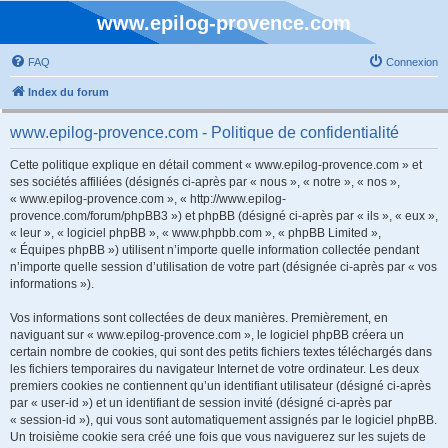
www.epilog-provence.com
FAQ
Connexion
Index du forum
www.epilog-provence.com - Politique de confidentialité
Cette politique explique en détail comment « www.epilog-provence.com » et
ses sociétés affiliées (désignés ci-après par « nous », « notre », « nos »,
« www.epilog-provence.com », « http://www.epilog-
provence.com/forum/phpBB3 ») et phpBB (désigné ci-après par « ils », « eux »,
« leur », « logiciel phpBB », « www.phpbb.com », « phpBB Limited »,
« Équipes phpBB ») utilisent n’importe quelle information collectée pendant
n’importe quelle session d’utilisation de votre part (désignée ci-après par « vos
informations »).
Vos informations sont collectées de deux manières. Premièrement, en
naviguant sur « www.epilog-provence.com », le logiciel phpBB créera un
certain nombre de cookies, qui sont des petits fichiers textes téléchargés dans
les fichiers temporaires du navigateur Internet de votre ordinateur. Les deux
premiers cookies ne contiennent qu’un identifiant utilisateur (désigné ci-après
par « user-id ») et un identifiant de session invité (désigné ci-après par
« session-id »), qui vous sont automatiquement assignés par le logiciel phpBB.
Un troisième cookie sera créé une fois que vous naviguerez sur les sujets de