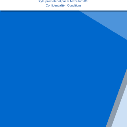
Style
promaterial
par ©
Mazeltof
2018
Confidentialité
|
Conditions